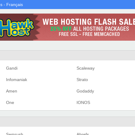
s - Français
Gandi
Scaleway
Infomaniak
Strato
Amen
Godaddy
One
IONOS
Semrush
Ahrefs